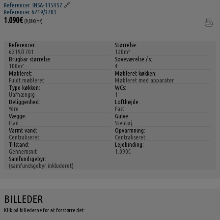
Referencer. INSA-115457
🔗
Referencer 6219/3701
1.090€
(9,08€/m²)
Referencer:
Størrelse:
6219/3701
120m²
Brugbar størrelse:
Soveværelse / s:
100m²
4
Møbleret:
Møbleret køkken:
Fuldt møbleret
Møbleret med apparater
Type køkken:
WCs:
Uafhængig
1
Beliggenhed:
Lofthøjde:
Ydre
Fast
Vægge:
Gulve:
Flad
Stentøj
Varmt vand:
Opvarmning:
Centraliseret
Centraliseret
Tilstand:
Lejebinding:
Gennemsnit
1.090€
Samfundsgebyr:
(samfundsgebyr inkluderet)
BILLEDER
Klik på billederne for at forstørre det: