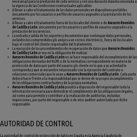
necesaria/s para la prestación de cada servicio y con una duración máxima vinculada a
la vigencia de las Condiciones contractuales aplicables:
A llevar a cabo el tratamiento de los datos personales en dispositivos portátiles
únicamente por los usuarios o perfiles de usuarios asignados a la prestación de los
servicios.
A llevar a cabo el tratamiento fuera de los locales del cliente o de
Asesores Reunidos
de Castilla y León
, únicamente por los usuarios o perfiles de usuarios asignados a la
prestación de los servicios.
La entrada y salida de los soportes y documentos que contengan datos personales,
incluidos los comprendidos y/o anejos a un correo electrónico, fuera de los locales
bajo el control del cliente responsable del tratamiento.
La ejecución de los procedimientos de recuperación de datos que
Asesores Reunidos
de Castilla y León
se vea en la obligación de realizar.
Asesores Reunidos de Castilla y León
no se hace responsable del incumplimiento de las
obligaciones derivadas del RGPD o de la normativa correspondiente en materia de
protección de datos por parte del usuario y/o cliente en lo que a su actividad le
corresponda y que se encuentre relacionado con la ejecución del contrato o
relaciones comerciales que le unan a
Asesores Reunidos de Castilla y León
. Cada parte
deberá hacer frente a la responsabilidad que se derive de su propio incumplimiento
de las obligaciones contractuales y de la propia normativa.
Asesores Reunidos de Castilla y León
pondrá a disposición del responsable toda la
información necesaria para demostrar el cumplimiento de las obligaciones legales,
así como para permitir y contribuir a la realización de auditorías, incluidas
inspecciones, por parte del responsable o de otro auditor autorizado por dicho
responsable.
AUTORIDAD DE CONTROL
La autoridad de control de protección de datos en España es la Agencia Española de