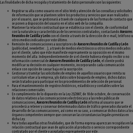
Las finalidades de dicha recogida y tratamiento de datos personales son las siguientes:
Registrar su alta como usuario en el sitio Web y atención de las consultas y solicitudes
de información que se planteen sobre los productos y servicios que sean realizados
por el usuario, que se gestionará a través de cualquiera de las formas de contacto que
se ponen a disposición del usuario en el sitio web de la compañía.
Mantener la relación contractual que se establezca con el cliente, de conformidad
con la naturaleza y características de los servicios contratados, contactando
Asesores
Reunidos de Castilla y León
con el cliente a través de la dirección de e-mail, teléfono u
otros medios indicados por este último.
Remisión de comunicaciones a suscriptores de
Asesores Reunidos de Castilla y León
(publicidad, newsletter…), a través de medios electrónicos u otros medios indicados
por el cliente, salvo que éste manifieste expresamente su oposición en el mismo
momento del alta. Independientemente de si el cliente hubiera elegido recibir o no
información comercial de
Asesores Reunidos de Castilla y León
, el cliente podrá
modificar su decisión en cualquier momento, incorporando cada comunicación
enlace con opción de causar baja en la suscripción.
Gestionar y tramitar las solicitudes de empleo de aquellos usuarios que remita su
currículum vitae a la empresa, y/o datos sobre búsqueda de empleo, dichos datos
serán tratados para participar en los procedimientos de selección de personal.
Para el mantenimiento de registros históricos, estadísticos y contables sobre las
relaciones comerciales.
En cumplimiento de lo dispuesto en la Ley 25/2007, de 18 de octubre, de conservación
de datos relativos a las comunicaciones electrónicas y a las redes públicas de
comunicaciones,
Asesores Reunidos de Castilla y León
informa al usuario que se
procederá a retener y conservar determinados datos de tráfico generados durante el
desarrollo de las comunicaciones, así como en su caso, a comunicar dichos datos a los
órganos competentes siempre que concurran las circunstancias legales previstas en
dicha Ley.
Para todas aquellas otras finalidades, que de forma expresa aparezcan recogidas en la
relación contractual que sean de aplicación al producto o servicio correspondiente
contratado por el cliente y aceptadas expresamente por este.