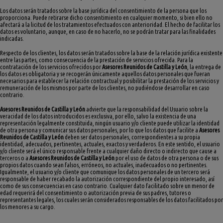
Los datos serán tratados sobre la base jurídica del consentimiento de la persona que los
proporciona. Puede retirarse dicho consentimiento en cualquier momento, si bien ello no
afectará a la licitud de los tratamientos efectuados con anterioridad. El hecho de facilitar los
datos es voluntario, aunque, en caso de no hacerlo, no se podrán tratar para las finalidades
indicadas.
Respecto de los clientes, los datos serán tratados sobre la base de la relación jurídica existente
entre las partes, como consecuencia de la prestación de servicios ofrecida. Para la
contratación de los servicios ofrecidos por
Asesores Reunidos de Castilla y León
, la entrega de
los datos es obligatoria y se recogerán únicamente aquellos datos personales que fueran
necesarios para establecer la relación contractual y posibilitar la prestación de los servicios y
remuneración de los mismos por parte de los clientes, no pudiéndose desarrollar en caso
contrario.
Asesores Reunidos de Castilla y León
advierte que la responsabilidad del Usuario sobre la
veracidad de los datos introducidos es exclusiva, por ello, salvo la existencia de una
representación legalmente constituida, ningún usuario y/o cliente puede utilizar la identidad
de otra persona y comunicar sus datos personales, por lo que los datos que facilite a
Asesores
Reunidos de Castilla y León
deben ser datos personales, correspondientes a su propia
identidad, adecuados, pertinentes, actuales, exactos y verdaderos. En este sentido, el usuario
y/o cliente será el único responsable frente a cualquier daño directo o indirecto que cause a
terceros o a
Asesores Reunidos de Castilla y León
por el uso de datos de otra persona o de sus
propios datos cuando sean falsos, erróneos, no actuales, inadecuados o no pertinentes.
Igualmente, el usuario y/o cliente que comunique los datos personales de un tercero será
responsable de haber recabado la autorización correspondiente del propio interesado, así
como de sus consecuencias en caso contrario. Cualquier dato facilitado sobre un menor de
edad requerirá del consentimiento o autorización previa de sus padres, tutores o
representantes legales, los cuales serán considerados responsables de los datos facilitados por
los menores a su cargo.