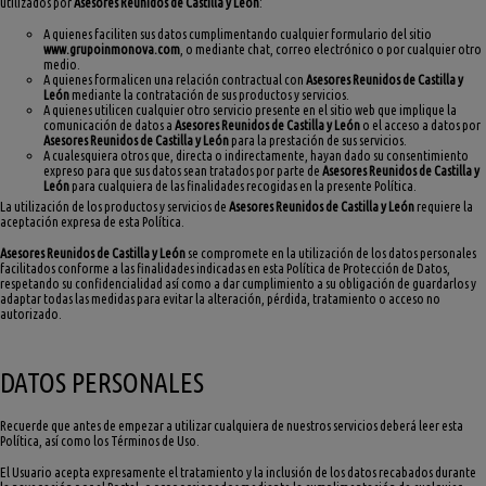
utilizados por
Asesores Reunidos de Castilla y León
:
A quienes faciliten sus datos cumplimentando cualquier formulario del sitio
www.grupoinmonova.com
, o mediante chat, correo electrónico o por cualquier otro
medio.
A quienes formalicen una relación contractual con
Asesores Reunidos de Castilla y
León
mediante la contratación de sus productos y servicios.
A quienes utilicen cualquier otro servicio presente en el sitio web que implique la
comunicación de datos a
Asesores Reunidos de Castilla y León
o el acceso a datos por
Asesores Reunidos de Castilla y León
para la prestación de sus servicios.
A cualesquiera otros que, directa o indirectamente, hayan dado su consentimiento
expreso para que sus datos sean tratados por parte de
Asesores Reunidos de Castilla y
León
para cualquiera de las finalidades recogidas en la presente Política.
La utilización de los productos y servicios de
Asesores Reunidos de Castilla y León
requiere la
aceptación expresa de esta Política.
Asesores Reunidos de Castilla y León
se compromete en la utilización de los datos personales
facilitados conforme a las finalidades indicadas en esta Política de Protección de Datos,
respetando su confidencialidad así como a dar cumplimiento a su obligación de guardarlos y
adaptar todas las medidas para evitar la alteración, pérdida, tratamiento o acceso no
autorizado.
DATOS PERSONALES
Recuerde que antes de empezar a utilizar cualquiera de nuestros servicios deberá leer esta
Política, así como los Términos de Uso.
El Usuario acepta expresamente el tratamiento y la inclusión de los datos recabados durante