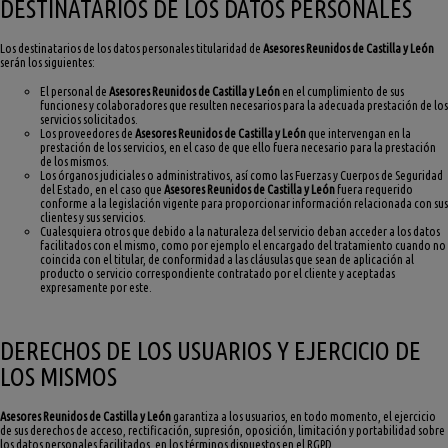
DESTINATARIOS DE LOS DATOS PERSONALES
Los destinatarios de los datos personales titularidad de
Asesores Reunidos de Castilla y León
serán los siguientes:
El personal de
Asesores Reunidos de Castilla y León
en el cumplimiento de sus
funciones y colaboradores que resulten necesarios para la adecuada prestación de los
servicios solicitados.
Los proveedores de
Asesores Reunidos de Castilla y León
que intervengan en la
prestación de los servicios, en el caso de que ello fuera necesario para la prestación
de los mismos.
Los órganos judiciales o administrativos, así como las Fuerzas y Cuerpos de Seguridad
del Estado, en el caso que
Asesores Reunidos de Castilla y León
fuera requerido
conforme a la legislación vigente para proporcionar información relacionada con sus
clientes y sus servicios.
Cualesquiera otros que debido a la naturaleza del servicio deban acceder a los datos
facilitados con el mismo, como por ejemplo el encargado del tratamiento cuando no
coincida con el titular, de conformidad a las cláusulas que sean de aplicación al
producto o servicio correspondiente contratado por el cliente y aceptadas
expresamente por este.
DERECHOS DE LOS USUARIOS Y EJERCICIO DE
LOS MISMOS
Asesores Reunidos de Castilla y León
garantiza a los usuarios, en todo momento, el ejercicio
de sus derechos de acceso, rectificación, supresión, oposición, limitación y portabilidad sobre
los datos personales facilitados, en los términos dispuestos en el RGPD.