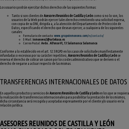
Los usuarios podrán ejercitar dichos derechos de las siguientes formas:
Tanto si son clientes de
Asesores Reunidos de Castilla y León
como si no lo son, los
usuarios de la Web podrán ejercer tales derechos remitiendo una solicitud expresa,
con copia de su DNI, dirigida a, a la atención del Departamento de Protección de
Datos, especificando el derecho que desean ejercer, a cualquiera de los siguientes
canales:
Formulario de contacto:
www.grupoinmonova.com
/es/contacto/
E-Mail:
inmonova2@artekasa.es
Correo Postal:
Avda . Alfonso VI, 13 Salamanca Salamanca
Conforme a lo establecido en el art. 12.5 RGPD en los casos de solicitudes manifiestamente
infundadas o excesivas por su carácter repetitivo,
Asesores Reunidos de Castilla y León
se
reserva el derecho de cobrar un canon por los costes administrativos que se deriven o el
derecho de negarse a actuar respecto de las mismas.
TRANSFERENCIAS INTERNACIONALES DE DATOS
En aquellos productos y servicios de
Asesores Reunidos de Castilla y León
en los que se requiera
la realización de transferencias internacionales para posibilitar la prestación de los mismos,
dicha circunstancia será recogida y aceptadas expresamente por el cliente y/o usuario en la
relación jurídica.
ASESORES REUNIDOS DE CASTILLA Y LEÓN