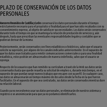
PLAZO DE CONSERVACIÓN DE LOS DATOS
PERSONALES
Asesores Reunidos de Castilla y León
conservará los datos personales durante el tiempo
estrictamente necesario para el propósito o finalidad para el que han sido recabados con su
consentimiento expreso, al objeto de satisfacer sus necesidades. Los datos serán conservados
durante todo el tiempo en que se mantenga la relación de prestación de servicios y, aún
después, hasta que prescriban las eventuales responsabilidades legales y contables que se
pudieran derivar de la misma.
Posteriormente, serán conservados con fines estadísticos o históricos, salvo que el usuario
solicite su supresión, por alguno de los canales indicados anteriormente. En el supuesto de
que los datos sean tratados para remitir comunicaciones comerciales o para una finalidad
estadística, estos podrán ser almacenados de manera indefinida, salvo que el usuario se
oponga.
Respecto de los usuarios que han remitido su currículum a través de la Web sus datos serán
conservados hasta que quede resuelta su solicitud de empleo o, durante más tiempo, en el
supuesto de que puedan surgir nuevos trabajos que encajen con su perfil. En cualquier caso,
sus datos se almacenarán un tiempo máximo de dos años desde la fecha en la que fueron
facilitados. En el supuesto de que sea contratado, sus datos serán conservados mientras dure
su relación laboral.
Cuando ya no necesitemos usar sus datos personales, se eliminarán de nuestros sistemas y
registros o se anonimizarán para que ya no podamos identificarlos.