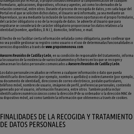
la navegación por el Portal, o proporcionados mediante la cumplimentación de cualquier
formulario, aplicaciones, dispositivos, oficinas y agentes, así como los derivados de la
relación comercial, entre otros. Durante el proceso de recogida de datos, y en cada lugar del
Portal en el que se soliciten dichos datos, el Usuario será informado, ya sea mediante un
hiperenlace, ya sea mediante la inclusión de las menciones oportunas en el propio formulario,
del carácter obligatorio o no de la recogida de datos. Se advierte al Usuario que para
registrarse se considerará de carácter obligatorio proporcionar los datos relativos a la
identidad (nombre, apellidos, D.N.I.), domicilio, teléfono, e-mail.
El hecho de no facilitar cierta información señalada como obligatoria, puede conllevar que
no sea posible gestionar su registro como usuario o el uso de determinadas funcionalidades o
servicios disponibles a través de
www.grupoinmonova.com
Asesores Reunidos de Castilla y León
, en su condición de responsable del tratamiento, informa
a los usuarios de la existencia de varios tratamientos y ficheros en los que se recogen y
almacenan los datos personales comunicados a
Asesores Reunidos de Castilla y León
.
Los datos personales recabados se refieren a cualquier información o dato que pueda
identificarlo directamente (por ejemplo, nombre o apellidos) o indirectamente (por ejemplo,
su documento de identidad), direcciones de correo electrónico, postales particulares,
teléfono móvil, nombres de usuario, imágenes de perfil, preferencias personales, contenido
generado por el usuario, información financiera, entre otros. También podría incluir
identificadores numéricos únicos como la dirección IP de su ordenador o la dirección MAC de
su dispositivo móvil, así como también la información que obtenemos a través de cookies.
FINALIDADES DE LA RECOGIDA Y TRATAMIENTO
DE DATOS PERSONALES