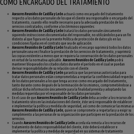
COMO ENCARGADO DEL TRATAMIENTO
Asesores Reunidos de Castilla y León
actuará como encargado del tratamiento
respecto a los datos personales de los que el cliente sea responsable o encargado del
tratamiento, cuando ello resulte necesario para la adecuada prestación de los
servicios contratados, conforme a los términos siguientes:
Asesores Reunidos de Castilla y León
tratará los datos personales únicamente
siguiendo instrucciones documentadas del responsable, no utilizándolos para un fin
distinto al que figura en la presente Política de protección de datos y/o en las
condiciones fijadas en el contrato que sea de aplicación.
Asesores Reunidos de Castilla y León
finalizado el encargo suprimirá todos los datos
personales una vez finalice la prestación de los servicios de tratamiento, y suprimirá
las copias existentes a menos que se requiera la conservación de los datos personales
en virtud de la normativa aplicable.
Asesores Reunidos de Castilla y León
podrá
mantener bloqueados los citados datos durante el período en el cual se puedan
derivar responsabilidades de su relación con el cliente.
Asesores Reunidos de Castilla y León
garantiza que las personas autorizadas para
tratar datos personales están comprometidas a respetar la confidencialidad respecto
de los datos personales a los que tenga acceso como encargado del tratamiento,
tanto durante como después de la terminación de los mismos, comprometiéndose a
utilizar dicha información únicamente para la finalidad prevista y adoptando las
medidas requeridas por el responsable de los datos personales.
En el caso de que
Asesores Reunidos de Castilla y León
deba acceder a los recursos de
tratamiento sitos en las instalaciones del cliente, éste será responsable de establecer
e implementar la política y medidas de seguridad, así como de comunicar las mismas a
Asesores Reunidos de Castilla y León
, quien se compromete a respetarlas y a exigir su
cumplimiento a las personas de su organización que participen en la prestación de los
servicios.
Cuando
Asesores Reunidos de Castilla y León
acceda vía remota a los recursos de
tratamiento de datos responsabilidad del cliente, éste deberá establecer e
implementar la política y medidas de seguridad en sus sistemas de tratamiento