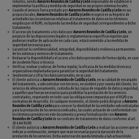
remotos, siendo
Asesores Reunidos de Castilla y León
responsable de establecer e
implementar la política y medidas de seguridad en sus propios sistemas locales.
Cuando el servicio fuera prestado por
Asesores Reunidos de Castilla y León
en sus
propios locales,
Asesores Reunidos de Castilla y León
recogerá en su Registro de
actividades las circunstancias relativas al tratamiento de datos en los términos
exigidos por el RGPD, incluyendo las medidas de seguridad correspondientes a dicho
tratamiento.
El acceso y/o tratamiento a los datos por
Asesores Reunidos de Castilla y León
, sin
perjuicio de las disposiciones legales o reglamentarias específicas vigentes que
pudieran resultar de aplicación en cada caso, estará sometido a las medidas de
seguridad necesarias para:
Garantizar la confidencialidad, integridad, disponibilidad y resiliencia permanentes
de los sistemas y servicios de tratamiento.
Restaurar la disponibilidad y el acceso a los datos personales de forma rápida, en caso
de incidente físico o técnico.
Verificar, evaluar y valorar, de forma regular, la eficacia de las medidas técnicas y
organizativas implantadas para garantizar la seguridad del tratamiento.
Seudonimizar y cifrar los datos personales, en su caso.
El cliente autoriza a
Asesores Reunidos de Castilla y León
, en su calidad de encargado
del tratamiento, a subcontratar con terceros, en nombre y por cuenta del cliente, los
servicios de almacenamiento, custodia de las copias de respaldo de datos y seguridad,
y aquéllos que fueran necesarios para posibilitar la prestación de los servicios
contratados, respetando en todo caso las obligaciones impuestas por el RGPD y su
normativa de desarrollo. En cualquier momento, el cliente podrá dirigirse a
Asesores
Reunidos de Castilla y León
para conocer la identidad de las entidades subcontratadas
para la prestación de los servicios indicados, las cuales actuarán de conformidad con
los términos previstos en este documento y previa formalización con
Asesores
Reunidos de Castilla y León
de un contrato de tratamiento de datos conforme al art.
28.4 del RGPD.
El cliente autoriza a
Asesores Reunidos de Castilla y León
a realizar las acciones que se
indican a continuación, siempre que sean necesarias para la ejecución de la
prestación de los servicios. Dicha autorización queda limitada a la/s actuación/es