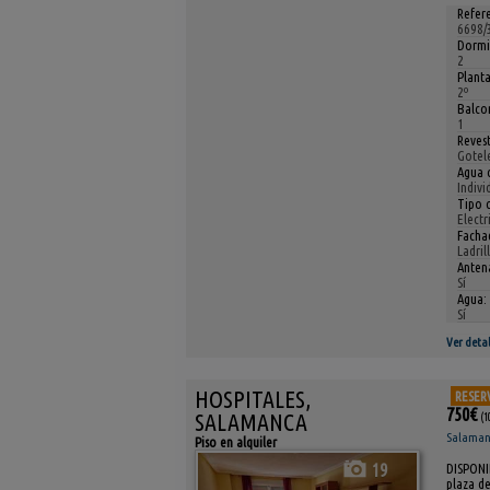
Refere
6698/
Dormi
2
Planta
2º
Balcon
1
Reves
Gotel
Agua c
Indivi
Tipo c
Electr
Facha
Ladril
Antena
Sí
Agua:
Sí
Ver detal
HOSPITALES,
RESER
750€
SALAMANCA
(1
Salamanc
Piso en alquiler
19
DISPONIB
plaza de