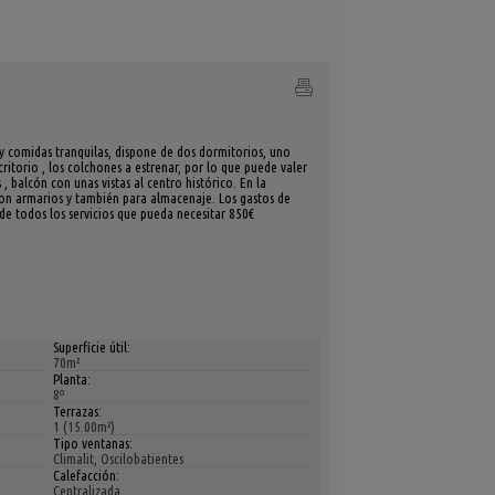
 y comidas tranquilas, dispone de dos dormitorios, uno
itorio , los colchones a estrenar, por lo que puede valer
balcón con unas vistas al centro histórico. En la
con armarios y también para almacenaje. Los gastos de
 de todos los servicios que pueda necesitar 850€
Superficie útil:
70m²
Planta:
8º
Terrazas:
1 (15.00m²)
Tipo ventanas:
Climalit, Oscilobatientes
Calefacción:
Centralizada