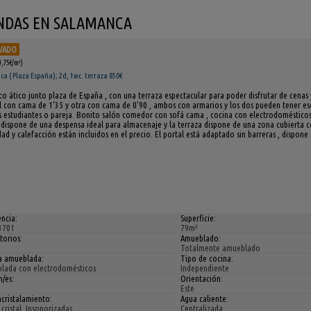
ENDAS EN SALAMANCA
VADO
0,75€/m²)
a ( Plaza España); 2d, 1wc. terraza 850€
co ático junto plaza de España , con una terraza espectacular para poder disfrutar de cenas
l con cama de 1'35 y otra con cama de 0'90 , ambos con armarios y los dos pueden tener escr
 estudiantes o pareja. Bonito salón comedor con sofá cama , cocina con electrodomésticos , 
 dispone de una despensa ideal para almacenaje y la terraza dispone de una zona cubierta 
d y calefacción están incluidos en el precio. El portal está adaptado sin barreras , dispone
ncia:
Superficie:
3701
79m²
torios:
Amueblado:
Totalmente amueblado
a amueblada:
Tipo de cocina:
lada con electrodomésticos
Independiente
/es:
Orientación:
Este
cristalamiento:
Agua caliente:
cristal, Insonorizadas
Centralizada