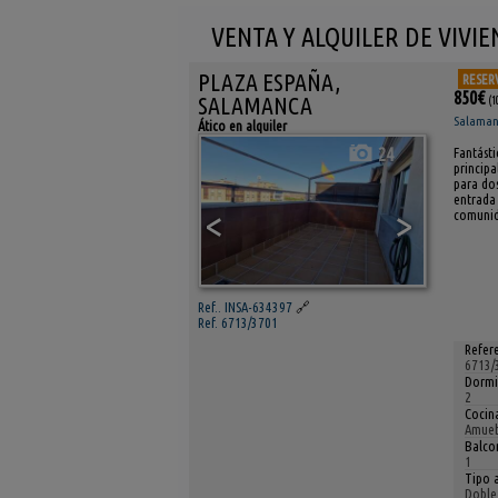
VENTA Y ALQUILER DE VIVI
PLAZA ESPAÑA,
RESER
850€
SALAMANCA
(1
Salamanc
Ático en alquiler
24
Fantásti
principa
para dos
entrada
<
>
comunida
Ref.. INSA-634397
🔗
Ref. 6713/3701
Refere
6713/
Dormi
2
Cocin
Amueb
Balcon
1
Tipo a
Doble 