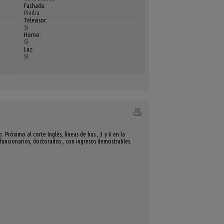
Fachada:
Piedra
Televisor:
Sí
Horno:
Sí
Luz:
Sí
Próximo al corte Inglés, líneas de bus , 3 y 6 en la
a funcionarios, doctorados , con ingresos demostrables.