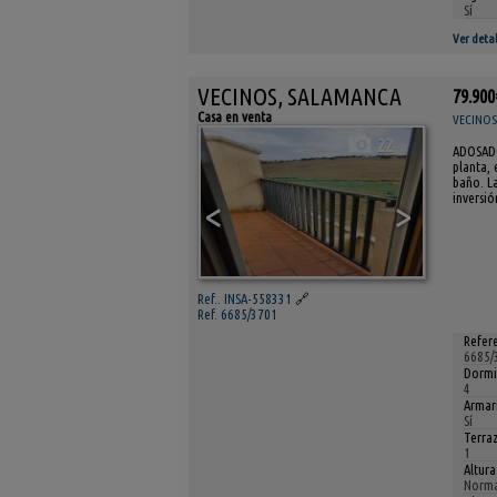
Sí
Ver detal
VECINOS, SALAMANCA
79.900
Casa en venta
VECINOS
22
ADOSADO 
planta,
baño. La
inversió
<
>
Ref.. INSA-558331
🔗
Ref. 6685/3701
Refere
6685/
Dormi
4
Armar
Sí
Terraz
1
Altura
Norma