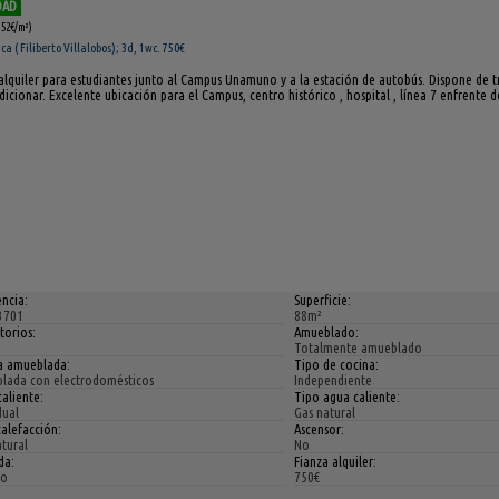
DAD
,52€/m²)
 ( Filiberto Villalobos); 3d, 1wc. 750€
alquiler para estudiantes junto al Campus Unamuno y a la estación de autobús. Dispone de t
icionar. Excelente ubicación para el Campus, centro histórico , hospital , línea 7 enfrente de
ncia:
Superficie:
3701
88m²
torios:
Amueblado:
Totalmente amueblado
a amueblada:
Tipo de cocina:
lada con electrodomésticos
Independiente
aliente:
Tipo agua caliente:
dual
Gas natural
alefacción:
Ascensor:
tural
No
da:
Fianza alquiler:
lo
750€