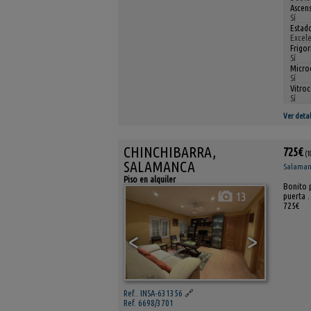
Ascens
Sí
Estad
Excel
Frigor
Sí
Micro
Sí
Vitro
Sí
Ver detal
CHINCHIBARRA,
725€
(1
SALAMANCA
Salamanc
Piso en alquiler
Bonito p
13
puerta .
725€
<
>
Ref.. INSA-631356
🔗
Ref. 6698/3701