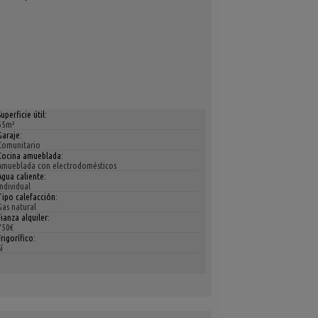
Superficie útil:
65m²
Garaje:
Comunitario
Cocina amueblada:
Amueblada con electrodomésticos
Agua caliente:
Individual
Tipo calefacción:
Gas natural
Fianza alquiler:
750€
Frigorífico:
í