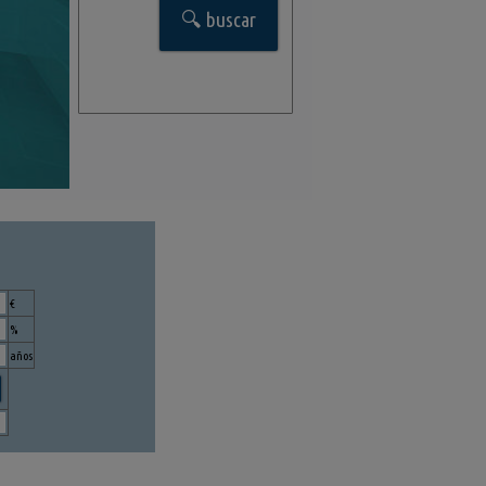
€
%
años