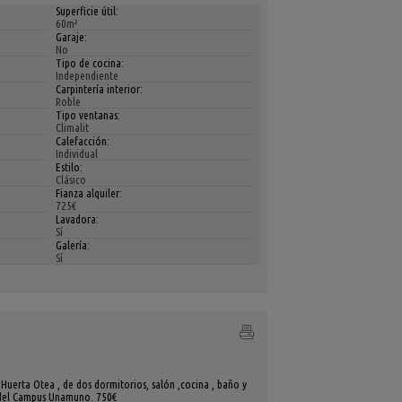
Superficie útil:
60m²
Garaje:
No
Tipo de cocina:
Independiente
Carpintería interior:
Roble
Tipo ventanas:
Climalit
Calefacción:
Individual
Estilo:
Clásico
Fianza alquiler:
725€
Lavadora:
Sí
Galería:
Sí
Huerta Otea , de dos dormitorios, salón ,cocina , baño y
 y del Campus Unamuno. 750€