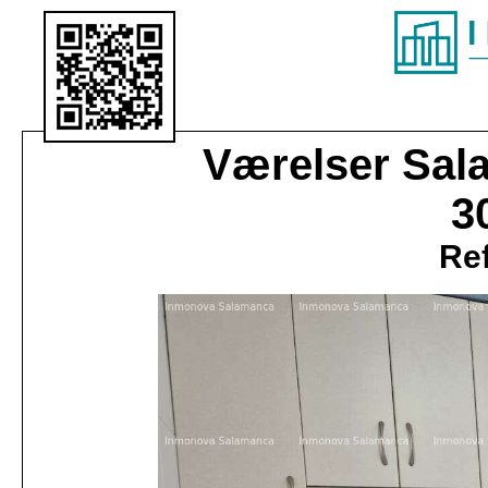
Værelser
Sal
3
Ref