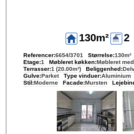
130m²
2
Referencer:
6654/3701
Størrelse:
130m²
Etage:
1
Møbleret køkken:
Møbleret med
Terrasser:
1 (20.00m²)
Beliggenhed:
Delv
Gulve:
Parket
Type vinduer:
Aluminium
Stil:
Moderne
Facade:
Mursten
Lejebin