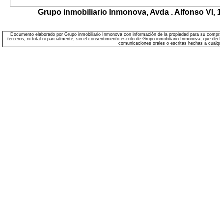
Grupo inmobiliario Inmonova,
Avda . Alfonso VI, 
Documento elaborado por Grupo inmobiliario Inmonova con información de la propiedad para su comprave
terceros, ni total ni parcialmente, sin el consentimiento escrito de Grupo inmobiliario Inmonova, que de
comunicaciones orales o escritas hechas a cualqui