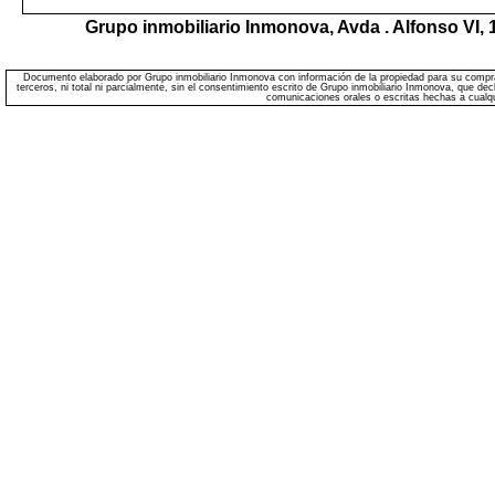
Grupo inmobiliario Inmonova,
Avda . Alfonso VI, 
Documento elaborado por Grupo inmobiliario Inmonova con información de la propiedad para su comprave
terceros, ni total ni parcialmente, sin el consentimiento escrito de Grupo inmobiliario Inmonova, que de
comunicaciones orales o escritas hechas a cualqui