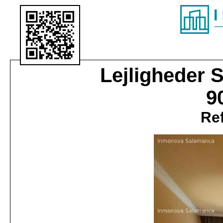
Lejligheder
S
9
Ref