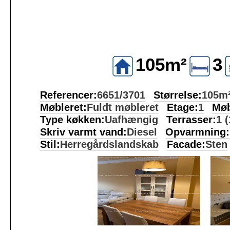
105m²
3
Referencer:
6651/3701
Størrelse:
105m
Møbleret:
Fuldt møbleret
Etage:
1
Møb
Type køkken:
Uafhængig
Terrasser:
1 
Skriv varmt vand:
Diesel
Opvarmning:
Stil:
Herregårdslandskab
Facade:
Sten