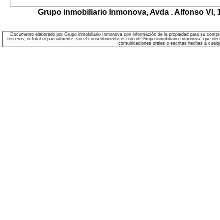
Grupo inmobiliario Inmonova,
Avda . Alfonso VI, 
Documento elaborado por Grupo inmobiliario Inmonova con información de la propiedad para su comprave
terceros, ni total ni parcialmente, sin el consentimiento escrito de Grupo inmobiliario Inmonova, que de
comunicaciones orales o escritas hechas a cualqui