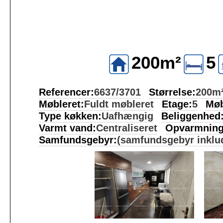
200m²
5
Referencer:
6637/3701
Størrelse:
200m
Møbleret:
Fuldt møbleret
Etage:
5
Møb
Type køkken:
Uafhængig
Beliggenhed
Varmt vand:
Centraliseret
Opvarmning
Samfundsgebyr:
(samfundsgebyr inklu